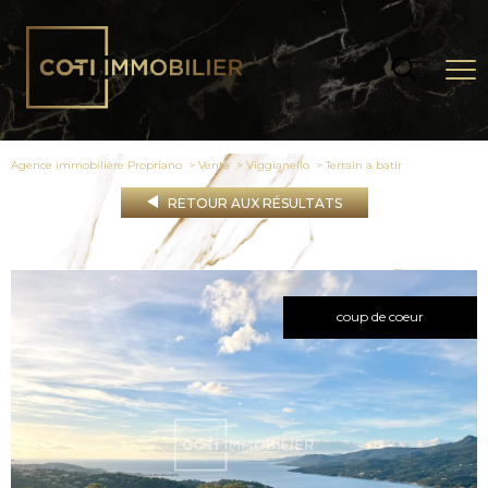
Agence immobilière Propriano
Vente
Viggianello
terrain a batir
RETOUR AUX RÉSULTATS
coup de coeur