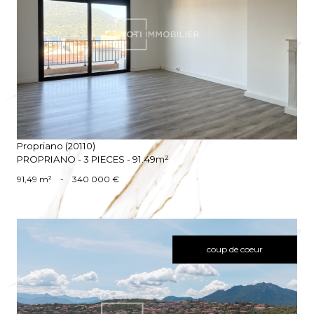
VOIR LE BIEN
Propriano (20110)
PROPRIANO - 3 PIECES - 91.49m²
91,49 m²
-
340 000 €
coup de coeur