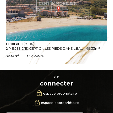
VOIR LE BIEN
Propriano (20110)
2 PIECES D'EXCEPTION LES PIEDS DANS L'EAU - 49.33m²
49,33 m²
-
340 000 €
se
connecter
espace propriétaire
espace copropriétaire