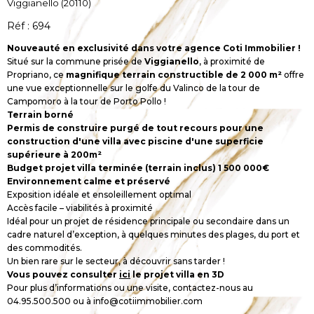
Viggianello (20110)
Réf : 694
Nouveauté en exclusivité dans votre agence Coti Immobilier !
Situé sur la commune prisée de
Viggianello
, à proximité de
Propriano, ce
magnifique terrain constructible de 2 000 m²
offre
une vue exceptionnelle sur le golfe du Valinco de la tour de
Campomoro à la tour de Porto Pollo !
Terrain borné
Permis de construire purgé de tout recours pour une
construction d'une villa avec piscine d'une superficie
supérieure à 200m²
Budget projet villa terminée (terrain inclus) 1 500 000€
Environnement calme et préservé
Exposition idéale et ensoleillement optimal
Accès facile – viabilités à proximité
Idéal pour un projet de résidence principale ou secondaire dans un
cadre naturel d’exception, à quelques minutes des plages, du port et
des commodités.
Un bien rare sur le secteur, à découvrir sans tarder !
Vous pouvez consulter
ici
le projet villa en 3D
Pour plus d’informations ou une visite, contactez-nous au
04.95.500.500 ou à info@cotiimmobilier.com