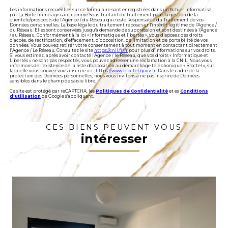
Les informations recueillies sur ce formulaire sont enregistrées dans un fichier informatisé
par La Boite Immo agissant comme Sous-traitant du traitement pour la gestion de la
clientèle/prospects de l'Agence / du Réseau qui reste Responsable du Traitement de vos
Données personnelles. La base légale du traitement repose sur l'intérêt légitime de l'Agence /
du Réseau. Elles sont conservées jusqu'à demande de suppression et sont destinées à l'Agence
/ au Réseau. Conformément à la loi « informatique et libertés », vous disposez des droits
d’accès, de rectification, d’effacement, d’opposition, de limitation et de portabilité de vos
données. Vous pouvez retirer votre consentement à tout moment en contactant directement
l’Agence / Le Réseau. Consultez le site
https://cnil.fr/fr
pour plus d’informations sur vos droits.
Si vous estimez, après avoir contacté l'Agence / le Réseau, que vos droits « Informatique et
Libertés » ne sont pas respectés, vous pouvez adresser une réclamation à la CNIL. Nous vous
informons de l’existence de la liste d'opposition au démarchage téléphonique « Bloctel », sur
laquelle vous pouvez vous inscrire ici :
https://www.bloctel.gouv.fr
. Dans le cadre de la
protection des Données personnelles, nous vous invitons à ne pas inscrire de Données
sensibles dans le champ de saisie libre.
Ce site est protégé par reCAPTCHA, les
Politiques de Confidentialité
et es
Conditions
d'utilisation
de Google s'appliquent.
CES BIENS PEUVENT VOUS
intéresser