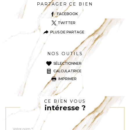
PARTAGER CE BIEN
FACEBOOK
TWITTER
PLUS DE PARTAGE
NOS OUTILS
SÉLECTIONNER
CALCULATRICE
IMPRIMER
CE BIEN VOUS
intéresse ?
Nom
Fieldset
*