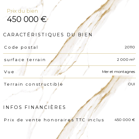
Prix du bien
450 000 €
CARACTÉRISTIQUES DU BIEN
20110
Code postal
Caractéristiques
Valeurs
2 000 m²
surface terrain
Mer et montagnes
Vue
OUI
Terrain constructible
INFOS FINANCIÈRES
450 000 €
Prix de vente honoraires TTC inclus
Caractéristiques
Valeurs