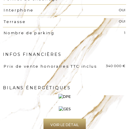
OUI
Interphone
OUI
Terrasse
1
Nombre de parking
INFOS FINANCIÈRES
340 000 €
Prix de vente honoraires TTC inclus
Caractéristiques
Valeurs
BILANS ÉNERGÉTIQUES
VOIR LE DÉTAIL