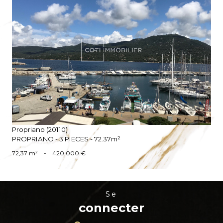
VOIR LE BIEN
Propriano (20110)
PROPRIANO - 3 PIECES - 72.37m²
72,37 m²
-
420 000 €
se
connecter