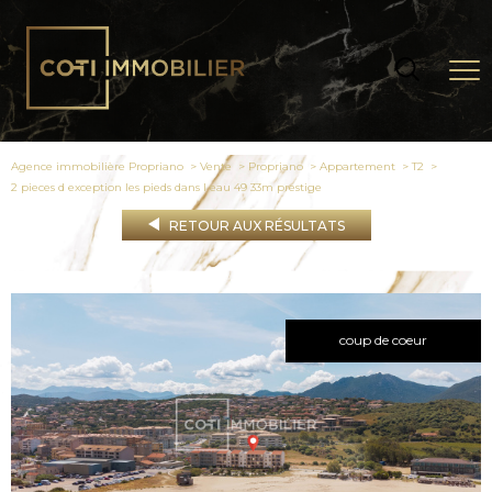
Agence immobilière Propriano
Vente
Propriano
Appartement
T2
2 pieces d exception les pieds dans l eau 49 33m prestige
RETOUR AUX RÉSULTATS
coup de coeur