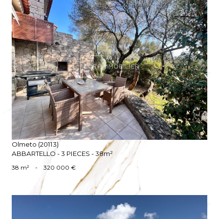
VOIR LE BIEN
Olmeto (20113)
ABBARTELLO - 3 PIECES - 38m²
38 m²
-
320 000 €