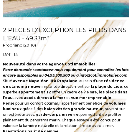
2 PIECES D'EXCEPTION LES PIEDS DANS
L'EAU - 49.33m²
Propriano (20110)
Réf : 14
Nouveauté dans votre agence Coti Immobilier !
Forte demande : contactez-nous rapidement pour connaître les lots
encore disponibles au 04.95.500.500 ou à info@cotiimmobilier.com
Situé
avenue Napoléon III à Propriano
, au sein d’une
résidence
de standing neuve
implantée directement sur la
plage du Lido
, ce
superbe
appartement T2
offre un cadre de vie rare,
les pieds dans
l’eau
, avec
accès direct à la mer
et
vue mer imprenable
.
Pensé pour un confort optimal, l’appartement bénéficie de
volumes
lumineux
grâce à des
baies vitrées grande hauteur
, ouvrant sur
un extérieur avec
garde-corps en verre
, permettant de profiter
pleinement du panorama marin. Chaque espace a été conçu pour
valoriser la lumière naturelle et la relation directe avec la mer.
Prestations haut de gamme