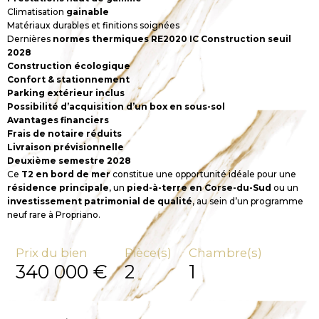
Climatisation
gainable
Matériaux durables et finitions soignées
Dernières
normes thermiques RE2020 IC Construction seuil
2028
Construction écologique
Confort & stationnement
Parking extérieur inclus
Possibilité d’acquisition d’un box en sous-sol
Avantages financiers
Frais de notaire réduits
Livraison prévisionnelle
Deuxième semestre 2028
Ce
T2 en bord de mer
constitue une opportunité idéale pour une
résidence principale
, un
pied-à-terre en Corse-du-Sud
ou un
investissement patrimonial de qualité
, au sein d’un programme
neuf rare à Propriano.
Prix du bien
Pièce(s)
Chambre(s)
340 000 €
2
1