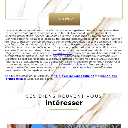
Validation
ENVOYER
Les informations recueillies sur ce formulaire sont enregistrées dans un fichier informatisé
par La Boite Immo agissant comme Sous-traitant du traitement pour la gestion de la
clientèle/prospects de l'Agence / du Réseau qui reste Responsable du Traitement de vos
Données personnelles. La base légale du traitement repose sur l'intérêt légitime de l'Agence /
du Réseau. Elles sont conservées jusqu'à demande de suppression et sont destinées à l'Agence
/ au Réseau. Conformément à la loi « informatique et libertés », vous disposez des droits
d’accès, de rectification, d’effacement, d’opposition, de limitation et de portabilité de vos
données. Vous pouvez retirer votre consentement à tout moment en contactant directement
l’Agence / Le Réseau. Consultez le site
https://cnil.fr/fr
pour plus d’informations sur vos droits.
Si vous estimez, après avoir contacté l'Agence / le Réseau, que vos droits « Informatique et
Libertés » ne sont pas respectés, vous pouvez adresser une réclamation à la CNIL. Nous vous
informons de l’existence de la liste d'opposition au démarchage téléphonique « Bloctel », sur
laquelle vous pouvez vous inscrire ici :
https://www.bloctel.gouv.fr
. Dans le cadre de la
protection des Données personnelles, nous vous invitons à ne pas inscrire de Données
sensibles dans le champ de saisie libre.
Ce site est protégé par reCAPTCHA, les
Politiques de Confidentialité
et es
Conditions
d'utilisation
de Google s'appliquent.
CES BIENS PEUVENT VOUS
intéresser