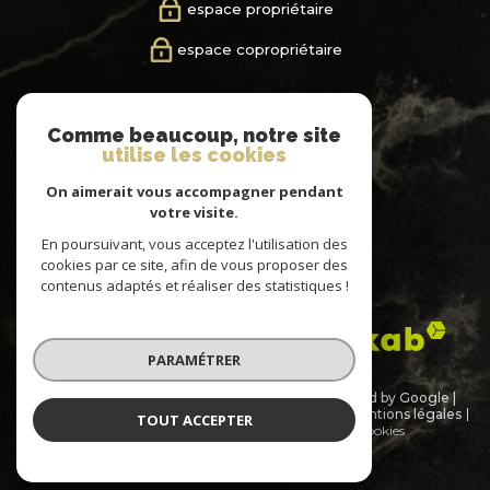
espace propriétaire
espace copropriétaire
nous
Comme beaucoup, notre site
suivre
utilise les cookies
On aimerait vous accompagner pendant
votre visite.
En poursuivant, vous acceptez l'utilisation des
nous
cookies par ce site, afin de vous proposer des
adhérons
contenus adaptés et réaliser des statistiques !
PARAMÉTRER
© 2026 | Tous droits réservés | Traduction powered by Google |
Nos honoraires
Nos honoraires
Plan du site
Mentions légales
TOUT ACCEPTER
Admin
Partenaires
Politique RGPD
Cookies