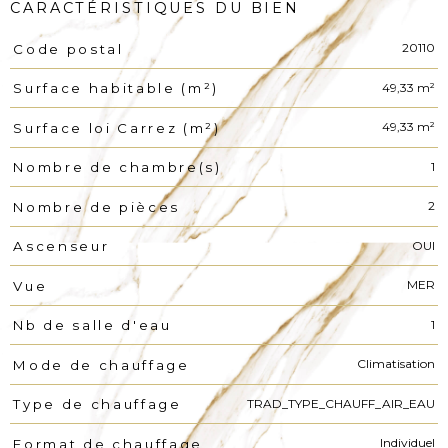
CARACTÉRISTIQUES DU BIEN
20110
Code postal
Caractéristiques
Valeurs
49,33 m²
Surface habitable (m²)
49,33 m²
Surface loi Carrez (m²)
1
Nombre de chambre(s)
2
Nombre de pièces
OUI
Ascenseur
MER
Vue
1
Nb de salle d'eau
Climatisation
Mode de chauffage
TRAD_TYPE_CHAUFF_AIR_EAU
Type de chauffage
Individuel
Format de chauffage