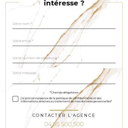
intéresse ?
Nom
Fieldset
*
par
défaut
email
*
Téléphone
*
Message
Fieldset
*
par
défaut
Validation
* Champs obligatoires
j'ai pris connaissance de la politique de confidentialité et des
informations relatives au traitement de mes données personnelles*
CONTACTER L'AGENCE
04 95 500 500