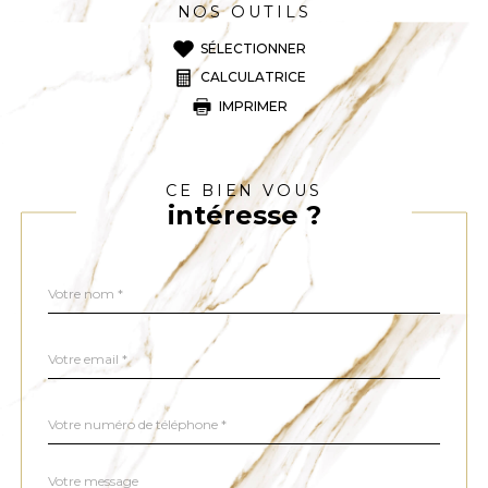
NOS OUTILS
SÉLECTIONNER
CALCULATRICE
IMPRIMER
CE BIEN VOUS
intéresse ?
Nom
Fieldset
*
par
défaut
email
*
Téléphone
*
Message
Fieldset