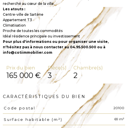
recherché au cœur de la ville.
Les atouts :
Centre-ville de Sartène
Appartement T3
Climatisation
Proche de toutes les commodités
Idéal résidence principale ou investissement
Pour plus d'informations ou pour organiser une visite,
n'hésitez pas à nous contacter au 04.95.500.500 ou à
info@cotiimmobilier.com
Prix du bien
Pièce(s)
Chambre(s)
165 000 €
3
2
CARACTÉRISTIQUES DU BIEN
20100
Code postal
Caractéristiques
Valeurs
69 m²
Surface habitable (m²)