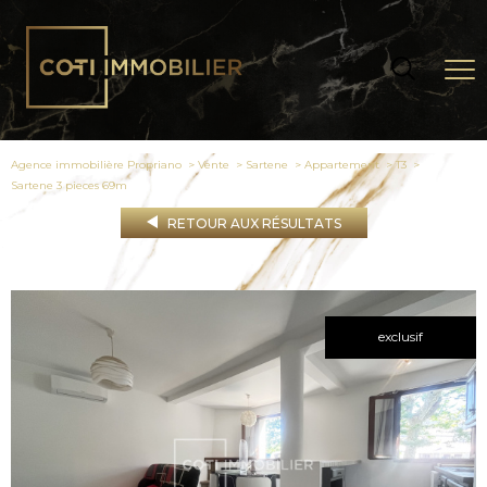
Agence immobilière Propriano
Vente
Sartene
Appartement
T3
sartene 3 pieces 69m
RETOUR AUX RÉSULTATS
exclusif