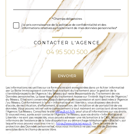
*
par
défaut
Validation
* Champs obligatoires
j'ai pris connaissance de la politique de confidentialité et des
informations relatives au traitement de mes données personnelles*
CONTACTER L'AGENCE
04 95 500 500
Validation
ENVOYER
Les informations recueillies sur ce formulaire sont enregistrées dans un fichier informatisé
par La Boite Immo agissant comme Sous-traitant du traitement pour la gestion de la
clientèle/prospects de l'Agence / du Réseau qui reste Responsable du Traitement de vos
Données personnelles. La base légale du traitement repose sur l'intérêt légitime de l'Agence /
du Réseau. Elles sont conservées jusqu'à demande de suppression et sont destinées à l'Agence
/ au Réseau. Conformément à la loi « informatique et libertés », vous disposez des droits
d’accès, de rectification, d’effacement, d’opposition, de limitation et de portabilité de vos
données. Vous pouvez retirer votre consentement à tout moment en contactant directement
l’Agence / Le Réseau. Consultez le site
https://cnil.fr/fr
pour plus d’informations sur vos droits.
Si vous estimez, après avoir contacté l'Agence / le Réseau, que vos droits « Informatique et
Libertés » ne sont pas respectés, vous pouvez adresser une réclamation à la CNIL. Nous vous
informons de l’existence de la liste d'opposition au démarchage téléphonique « Bloctel », sur
laquelle vous pouvez vous inscrire ici :
https://www.bloctel.gouv.fr
. Dans le cadre de la
protection des Données personnelles, nous vous invitons à ne pas inscrire de Données
sensibles dans le champ de saisie libre.