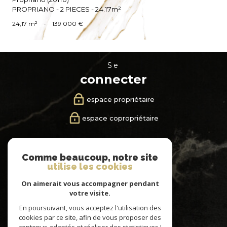
PROPRIANO - 2 PIECES - 24.17m²
24,17 m²
-
139 000 €
se
connecter
espace propriétaire
espace copropriétaire
nous
Comme beaucoup, notre site
suivre
utilise les cookies
On aimerait vous accompagner pendant
votre visite.
En poursuivant, vous acceptez l'utilisation des
nous
cookies par ce site, afin de vous proposer des
adhérons