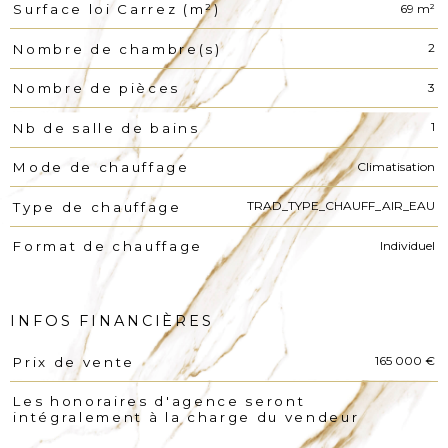
69 m²
Surface loi Carrez (m²)
2
Nombre de chambre(s)
3
Nombre de pièces
1
Nb de salle de bains
Climatisation
Mode de chauffage
TRAD_TYPE_CHAUFF_AIR_EAU
Type de chauffage
Individuel
Format de chauffage
INFOS FINANCIÈRES
165 000 €
Prix de vente
Caractéristiques
Valeurs
Les honoraires d'agence seront
intégralement à la charge du vendeur