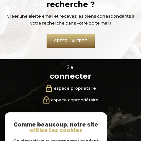
recherche ?
Créer une alerte email et recevez les biens correspondants à
votre recherche dans votre boîte mail !
CRÉER L'ALERTE
se
connecter
espace propriétaire
espace copropriétaire
nous
Comme beaucoup, notre site
suivre
utilise les cookies
On aimerait vous accompagner pendant