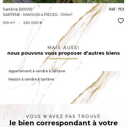
Sartène (20100)
Réf : 753
SARTENE - MAISON 4 PIECES - 100m²
Sél
100 m²
-
430 000 €
MAIS AUSSI
nous pouvons vous proposer d'autres biens
Appartement à vendre à Sartène
Maison à vendre à Sartène
VOUS N'AVEZ PAS TROUVÉ
le bien correspondant à votre