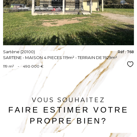
BIEN
Sartène (20100)
Réf : 768
SARTENE - MAISON 4 PIECES 119m² - TERRAIN DE 1929m²
Sél
119 m²
-
490 000 €
VOUS SOUHAITEZ
FAIRE ESTIMER VOTRE
PROPRE BIEN?