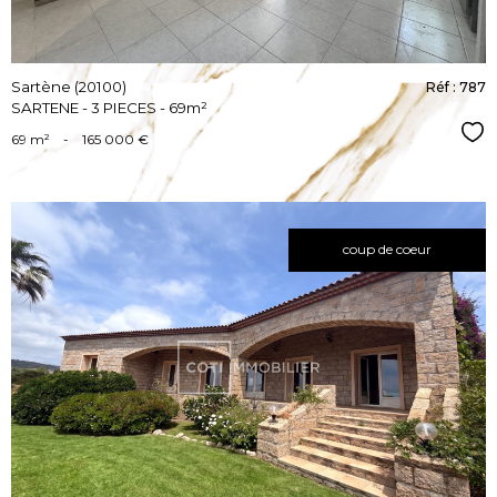
Sartène (20100)
Réf : 787
SARTENE - 3 PIECES - 69m²
Sél
69 m²
-
165 000 €
coup de coeur
VOIR LE
BIEN