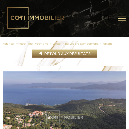
Agence immobilière Propriano
Vente
Belvedere campomoro
terrain
RETOUR AUX RÉSULTATS