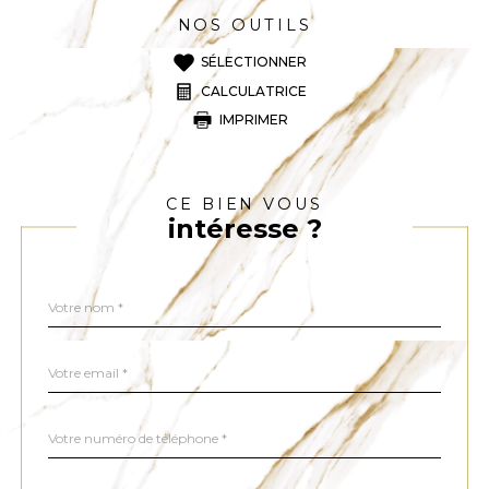
NOS OUTILS
SÉLECTIONNER
CALCULATRICE
IMPRIMER
CE BIEN VOUS
intéresse ?
Nom
Fieldset
*
par
défaut
email
*
Téléphone
*