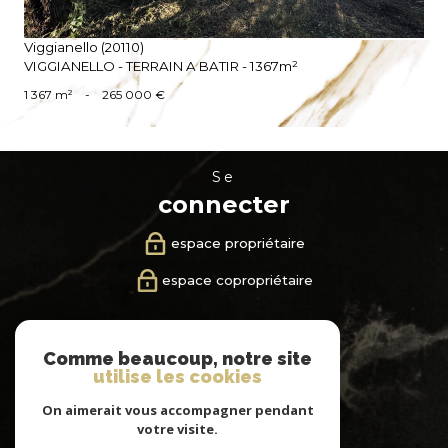
Viggianello (20110)
VIGGIANELLO - TERRAIN A BATIR - 1367m²
1 367 m²
-
265 000 €
se
connecter
espace propriétaire
espace copropriétaire
nous
Comme beaucoup, notre site
suivre
utilise les cookies
On aimerait vous accompagner pendant
votre visite.