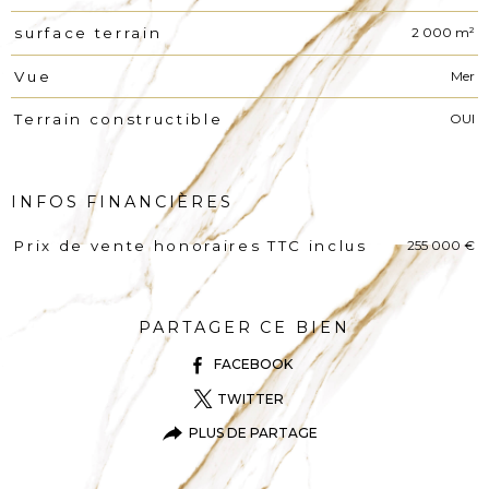
2 000 m²
surface terrain
Mer
Vue
OUI
Terrain constructible
INFOS FINANCIÈRES
255 000 €
Prix de vente honoraires TTC inclus
Caractéristiques
Valeurs
PARTAGER CE BIEN
FACEBOOK
TWITTER
PLUS DE PARTAGE