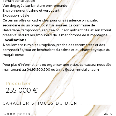
Terrain constructible
Vue dégagée sur la nature environnante
Environnement calme et verdoyant
Exposition idéale
Ce terrain offre un cadre idéal pour une résidence principale,
secondaire ou un projet locatif saisonnier. La commune de
Belvédère-Campomoro, réputée pour son authenticité et son littoral
préservé, séduira les amoureux de la mer comme de la montagne.
Localisation :
À seulement 15 min de Propriano, proche des commerces et des
commodités, tout en bénéficiant du calme et du charme typique du
maquis corse.
Pour plus d’informations ou organiser une visite, contactez-nous dès
maintenant au 04.95.500.500 ou à info@cotiimmobilier.com
Prix du bien
255 000 €
CARACTÉRISTIQUES DU BIEN
20110
Code postal
Caractéristiques
Valeurs