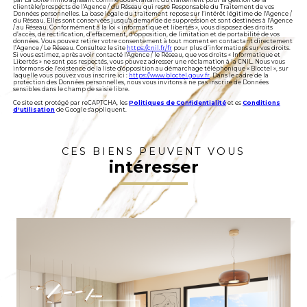
par La Boite Immo agissant comme Sous-traitant du traitement pour la gestion de la
clientèle/prospects de l'Agence / du Réseau qui reste Responsable du Traitement de vos
Données personnelles. La base légale du traitement repose sur l'intérêt légitime de l'Agence /
du Réseau. Elles sont conservées jusqu'à demande de suppression et sont destinées à l'Agence
/ au Réseau. Conformément à la loi « informatique et libertés », vous disposez des droits
d’accès, de rectification, d’effacement, d’opposition, de limitation et de portabilité de vos
données. Vous pouvez retirer votre consentement à tout moment en contactant directement
l’Agence / Le Réseau. Consultez le site
https://cnil.fr/fr
pour plus d’informations sur vos droits.
Si vous estimez, après avoir contacté l'Agence / le Réseau, que vos droits « Informatique et
Libertés » ne sont pas respectés, vous pouvez adresser une réclamation à la CNIL. Nous vous
informons de l’existence de la liste d'opposition au démarchage téléphonique « Bloctel », sur
laquelle vous pouvez vous inscrire ici :
https://www.bloctel.gouv.fr
. Dans le cadre de la
protection des Données personnelles, nous vous invitons à ne pas inscrire de Données
sensibles dans le champ de saisie libre.
Ce site est protégé par reCAPTCHA, les
Politiques de Confidentialité
et es
Conditions
d'utilisation
de Google s'appliquent.
CES BIENS PEUVENT VOUS
intéresser