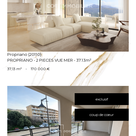
VOIR LE BIEN
Propriano (20110)
PROPRIANO - 2 PIECES VUE MER - 37.13m²
37,13 m²
-
170 000 €
exclusif
coup de coeur
VOIR LE BIEN