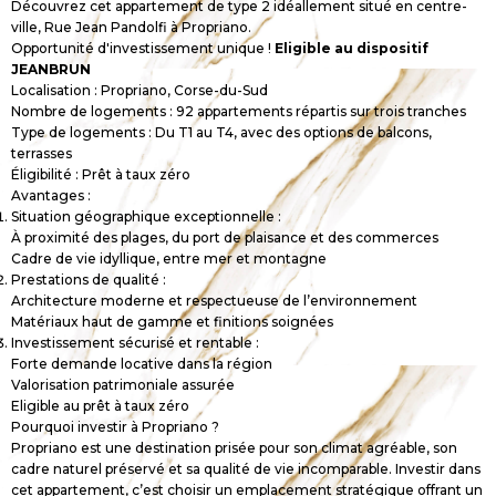
Découvrez cet appartement de type 2 idéallement situé en centre-
ville, Rue Jean Pandolfi à Propriano.
Opportunité d'investissement unique !
Eligible au dispositif
JEANBRUN
Localisation : Propriano, Corse-du-Sud
Nombre de logements : 92 appartements répartis sur trois tranches
Type de logements : Du T1 au T4, avec des options de balcons,
terrasses
Éligibilité : Prêt à taux zéro
Avantages :
Situation géographique exceptionnelle :
À proximité des plages, du port de plaisance et des commerces
Cadre de vie idyllique, entre mer et montagne
Prestations de qualité :
Architecture moderne et respectueuse de l’environnement
Matériaux haut de gamme et finitions soignées
Investissement sécurisé et rentable :
Forte demande locative dans la région
Valorisation patrimoniale assurée
Eligible au prêt à taux zéro
Pourquoi investir à Propriano ?
Propriano est une destination prisée pour son climat agréable, son
cadre naturel préservé et sa qualité de vie incomparable. Investir dans
cet appartement, c’est choisir un emplacement stratégique offrant un