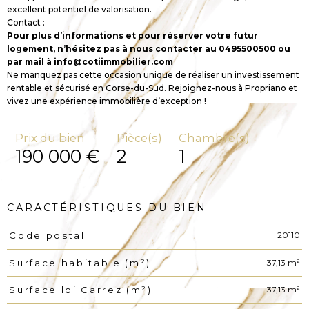
excellent potentiel de valorisation.
Contact :
Pour plus d’informations et pour réserver votre futur
logement, n’hésitez pas à nous contacter au 0495500500 ou
par mail à info@cotiimmobilier.com
Ne manquez pas cette occasion unique de réaliser un investissement
rentable et sécurisé en Corse-du-Sud. Rejoignez-nous à Propriano et
vivez une expérience immobilière d’exception !
Prix du bien
Pièce(s)
Chambre(s)
190 000 €
2
1
CARACTÉRISTIQUES DU BIEN
20110
Code postal
Caractéristiques
Valeurs
37,13 m²
Surface habitable (m²)
37,13 m²
Surface loi Carrez (m²)