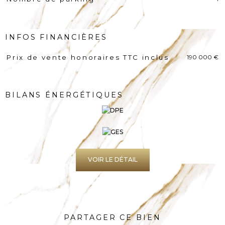
INFOS FINANCIÈRES
190 000 €
Prix de vente honoraires TTC inclus
Caractéristiques
Valeurs
BILANS ÉNERGÉTIQUES
VOIR LE DÉTAIL
PARTAGER CE BIEN