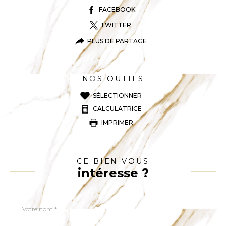
FACEBOOK
TWITTER
PLUS DE PARTAGE
NOS OUTILS
SÉLECTIONNER
CALCULATRICE
IMPRIMER
CE BIEN VOUS
intéresse ?
Nom
Fieldset
*
par
défaut