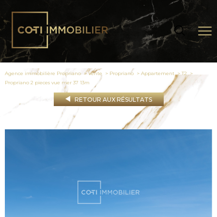
Agence immobilière Propriano
Vente
Propriano
Appartement
T2
propriano 2 pieces vue mer 37 13m
RETOUR AUX RÉSULTATS