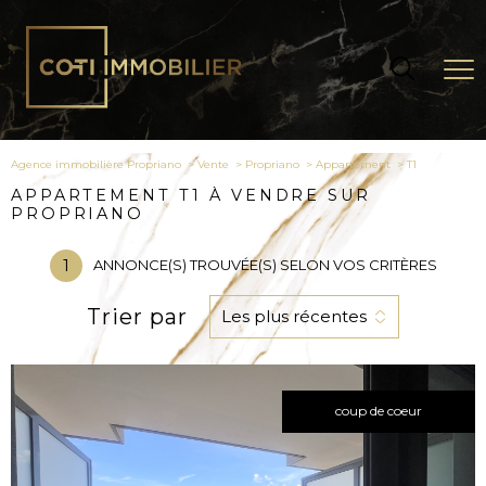
Agence immobilière Propriano
Vente
Propriano
Appartement
t1
APPARTEMENT T1 À VENDRE SUR
PROPRIANO
1
ANNONCE(S) TROUVÉE(S) SELON VOS CRITÈRES
Trier par
Les plus récentes
coup de coeur