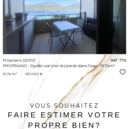
VOIR LE
BIEN
Propriano (20110)
Réf : 776
PROPRIANO - Studio vue mer les pieds dans l'eau - 19.74m²
Sél
19,74 m²
-
195 000 €
VOUS SOUHAITEZ
FAIRE ESTIMER VOTRE
PROPRE BIEN?