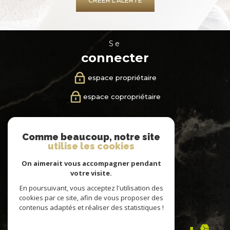
CRÉER L'ALERTE
se
connecter
espace propriétaire
espace copropriétaire
nous
Comme beaucoup, notre site
suivre
utilise les cookies
On aimerait vous accompagner pendant
votre visite.
En poursuivant, vous acceptez l'utilisation des
nous
cookies par ce site, afin de vous proposer des
adhérons
contenus adaptés et réaliser des statistiques !