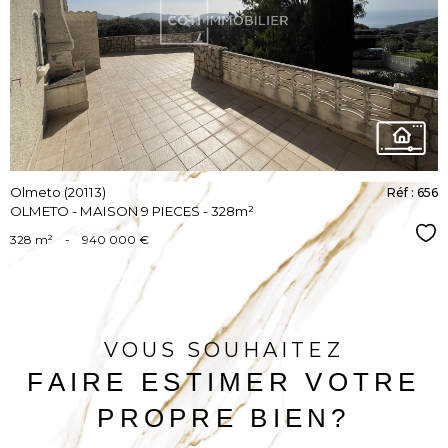
VOIR LE
BIEN
Olmeto (20113)
Réf : 656
OLMETO - MAISON 9 PIECES - 328m²
Sél
328 m²
-
940 000 €
VOUS SOUHAITEZ
FAIRE ESTIMER VOTRE
PROPRE BIEN?