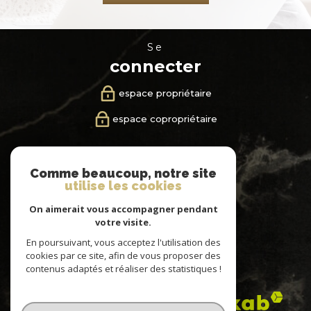
se
connecter
espace propriétaire
espace copropriétaire
nous
Comme beaucoup, notre site
suivre
utilise les cookies
On aimerait vous accompagner pendant
votre visite.
En poursuivant, vous acceptez l'utilisation des
nous
cookies par ce site, afin de vous proposer des
adhérons
contenus adaptés et réaliser des statistiques !