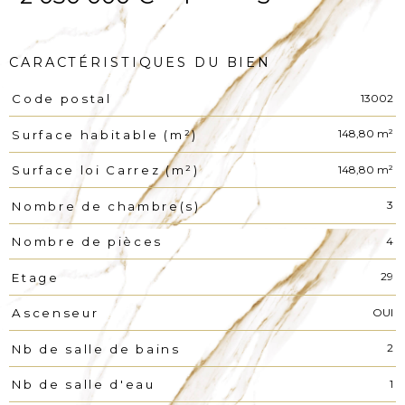
CARACTÉRISTIQUES DU BIEN
13002
Code postal
Caractéristiques
Valeurs
148,80 m²
Surface habitable (m²)
148,80 m²
Surface loi Carrez (m²)
3
Nombre de chambre(s)
4
Nombre de pièces
29
Etage
OUI
Ascenseur
2
Nb de salle de bains
1
Nb de salle d'eau