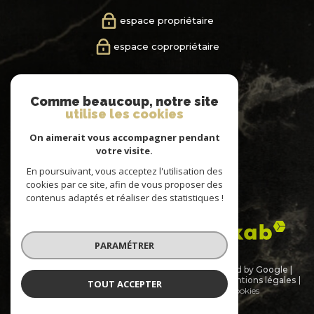
espace propriétaire
espace copropriétaire
nous
Comme beaucoup, notre site
suivre
utilise les cookies
On aimerait vous accompagner pendant
votre visite.
En poursuivant, vous acceptez l'utilisation des
nous
cookies par ce site, afin de vous proposer des
adhérons
contenus adaptés et réaliser des statistiques !
PARAMÉTRER
© 2026 | Tous droits réservés | Traduction powered by Google |
Nos honoraires
Nos honoraires
Plan du site
Mentions légales
TOUT ACCEPTER
Admin
Partenaires
Politique RGPD
Cookies