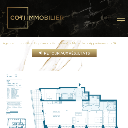
Agence immobilière Propriano
Vente neuf
Marseille
Appartement
t4
RETOUR AUX RÉSULTATS