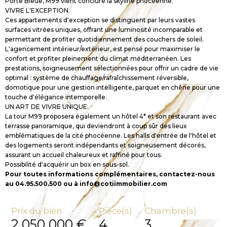
Porte Bleue, M99 vient conclure la skyline phocéenne.
VIVRE L'EXCEPTION.
Ces appartements d'exception se distinguent par leurs vastes
surfaces vitrées uniques, offrant une luminosité incomparable et
permettant de profiter quotidiennement des couchers de soleil.
L'agencement intérieur/extérieur, est pensé pour maximiser le
confort et profiter pleinement du climat méditerranéen. Les
prestations, soigneusement sélectionnées pour offrir un cadre de vie
optimal : système de chauffage/rafraîchissement réversible,
domotique pour une gestion intelligente, parquet en chêne pour une
touche d'élégance intemporelle.
UN ART DE VIVRE UNIQUE.
La tour M99 proposera également un hôtel 4* et son restaurant avec
terrasse panoramique, qui deviendront à coup sûr des lieux
emblématiques de la cité phocéenne. Les halls d'entrée de l'hôtel et
des logements seront indépendants et soigneusement décorés,
assurant un accueil chaleureux et raffiné pour tous.
Possibilité d'acquérir un box en sous-sol.
Pour toutes informations complémentaires, contactez-nous
au 04.95.500.500 ou à info@cotiimmobilier.com
Prix du bien
Pièce(s)
Chambre(s)
2 050 000 €
4
3