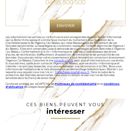
04 95 500 500
Validation
ENVOYER
Les informations recueillies sur ce formulaire sont enregistrées dans un fichier informatisé
par La Boite Immo agissant comme Sous-traitant du traitement pour la gestion de la
clientèle/prospects de l'Agence / du Réseau qui reste Responsable du Traitement de vos
Données personnelles. La base légale du traitement repose sur l'intérêt légitime de l'Agence /
du Réseau. Elles sont conservées jusqu'à demande de suppression et sont destinées à l'Agence
/ au Réseau. Conformément à la loi « informatique et libertés », vous disposez des droits
d’accès, de rectification, d’effacement, d’opposition, de limitation et de portabilité de vos
données. Vous pouvez retirer votre consentement à tout moment en contactant directement
l’Agence / Le Réseau. Consultez le site
https://cnil.fr/fr
pour plus d’informations sur vos droits.
Si vous estimez, après avoir contacté l'Agence / le Réseau, que vos droits « Informatique et
Libertés » ne sont pas respectés, vous pouvez adresser une réclamation à la CNIL. Nous vous
informons de l’existence de la liste d'opposition au démarchage téléphonique « Bloctel », sur
laquelle vous pouvez vous inscrire ici :
https://www.bloctel.gouv.fr
. Dans le cadre de la
protection des Données personnelles, nous vous invitons à ne pas inscrire de Données
sensibles dans le champ de saisie libre.
Ce site est protégé par reCAPTCHA, les
Politiques de Confidentialité
et es
Conditions
d'utilisation
de Google s'appliquent.
CES BIENS PEUVENT VOUS
intéresser