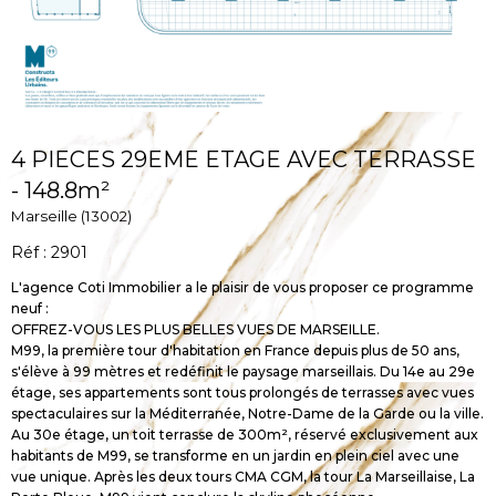
4 PIECES 29EME ETAGE AVEC TERRASSE
- 148.8m²
Marseille (13002)
Réf : 2901
L'agence Coti Immobilier a le plaisir de vous proposer ce programme
neuf :
OFFREZ-VOUS LES PLUS BELLES VUES DE MARSEILLE.
M99, la première tour d'habitation en France depuis plus de 50 ans,
s'élève à 99 mètres et redéfinit le paysage marseillais. Du 14e au 29e
étage, ses appartements sont tous prolongés de terrasses avec vues
spectaculaires sur la Méditerranée, Notre-Dame de la Garde ou la ville.
Au 30e étage, un toit terrasse de 300m², réservé exclusivement aux
habitants de M99, se transforme en un jardin en plein ciel avec une
vue unique. Après les deux tours CMA CGM, la tour La Marseillaise, La