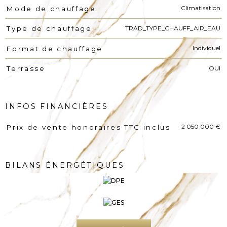
Climatisation
Mode de chauffage
TRAD_TYPE_CHAUFF_AIR_EAU
Type de chauffage
Individuel
Format de chauffage
OUI
Terrasse
INFOS FINANCIÈRES
2 050 000 €
Prix de vente honoraires TTC inclus
Caractéristiques
Valeurs
BILANS ÉNERGÉTIQUES