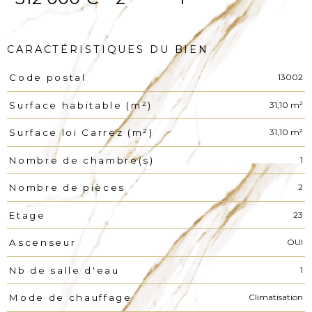
CARACTÉRISTIQUES DU BIEN
13002
Code postal
Caractéristiques
Valeurs
31,10 m²
Surface habitable (m²)
31,10 m²
Surface loi Carrez (m²)
1
Nombre de chambre(s)
2
Nombre de pièces
23
Etage
OUI
Ascenseur
1
Nb de salle d'eau
Climatisation
Mode de chauffage