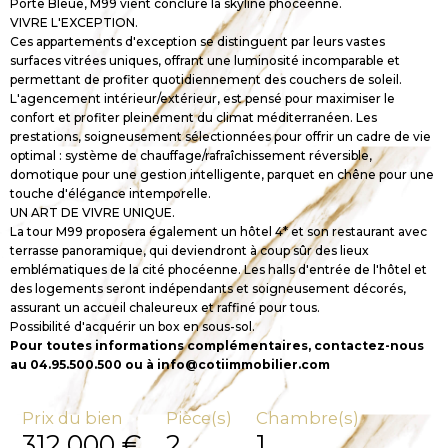
Porte Bleue, M99 vient conclure la skyline phocéenne.
VIVRE L'EXCEPTION.
Ces appartements d'exception se distinguent par leurs vastes
surfaces vitrées uniques, offrant une luminosité incomparable et
permettant de profiter quotidiennement des couchers de soleil.
L'agencement intérieur/extérieur, est pensé pour maximiser le
confort et profiter pleinement du climat méditerranéen. Les
prestations, soigneusement sélectionnées pour offrir un cadre de vie
optimal : système de chauffage/rafraîchissement réversible,
domotique pour une gestion intelligente, parquet en chêne pour une
touche d'élégance intemporelle.
UN ART DE VIVRE UNIQUE.
La tour M99 proposera également un hôtel 4* et son restaurant avec
terrasse panoramique, qui deviendront à coup sûr des lieux
emblématiques de la cité phocéenne. Les halls d'entrée de l'hôtel et
des logements seront indépendants et soigneusement décorés,
assurant un accueil chaleureux et raffiné pour tous.
Possibilité d'acquérir un box en sous-sol.
Pour toutes informations complémentaires, contactez-nous
au 04.95.500.500 ou à info@cotiimmobilier.com
Prix du bien
Pièce(s)
Chambre(s)
312 000 €
2
1