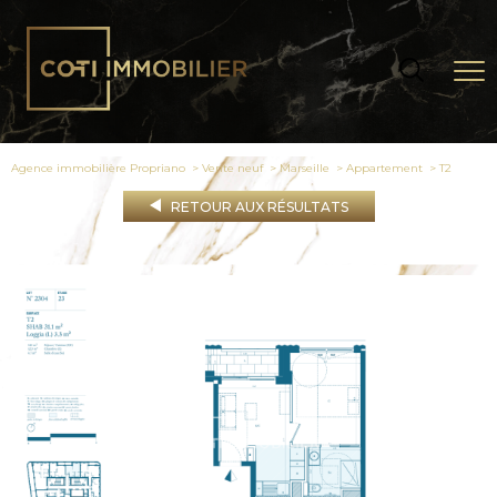
Agence immobilière Propriano
Vente neuf
Marseille
Appartement
t2
RETOUR AUX RÉSULTATS