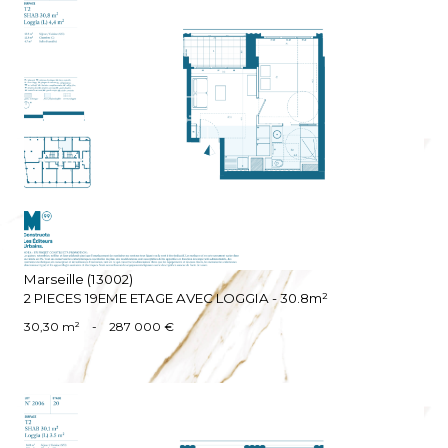
VOIR LE BIEN
Marseille (13002)
2 PIECES 19EME ETAGE AVEC LOGGIA - 30.8m²
30,30 m²
-
287 000 €