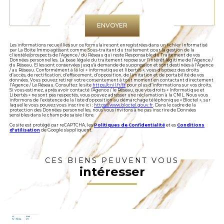
Validation
ENVOYER
Les informations recueillies sur ce formulaire sont enregistrées dans un fichier informatisé
par La Boite Immo agissant comme Sous-traitant du traitement pour la gestion de la
clientèle/prospects de l'Agence / du Réseau qui reste Responsable du Traitement de vos
Données personnelles. La base légale du traitement repose sur l'intérêt légitime de l'Agence /
du Réseau. Elles sont conservées jusqu'à demande de suppression et sont destinées à l'Agence
/ au Réseau. Conformément à la loi « informatique et libertés », vous disposez des droits
d’accès, de rectification, d’effacement, d’opposition, de limitation et de portabilité de vos
données. Vous pouvez retirer votre consentement à tout moment en contactant directement
l’Agence / Le Réseau. Consultez le site
https://cnil.fr/fr
pour plus d’informations sur vos droits.
Si vous estimez, après avoir contacté l'Agence / le Réseau, que vos droits « Informatique et
Libertés » ne sont pas respectés, vous pouvez adresser une réclamation à la CNIL. Nous vous
informons de l’existence de la liste d'opposition au démarchage téléphonique « Bloctel », sur
laquelle vous pouvez vous inscrire ici :
https://www.bloctel.gouv.fr
. Dans le cadre de la
protection des Données personnelles, nous vous invitons à ne pas inscrire de Données
sensibles dans le champ de saisie libre.
Ce site est protégé par reCAPTCHA, les
Politiques de Confidentialité
et es
Conditions
d'utilisation
de Google s'appliquent.
CES BIENS PEUVENT VOUS
intéresser