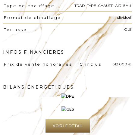
TRAD_TYPE_CHAUFF_AIR_EAU
Type de chauffage
Individuel
Format de chauffage
OUI
Terrasse
INFOS FINANCIÈRES
312 000 €
Prix de vente honoraires TTC inclus
Caractéristiques
Valeurs
BILANS ÉNERGÉTIQUES
VOIR LE DÉTAIL