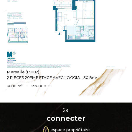
VOIR LE BIEN
Marseille (13002)
2 PIECES 20EME ETAGE AVEC LOGGIA - 30.8m²
30,10 m²
-
297 000 €
se
connecter
espace propriétaire