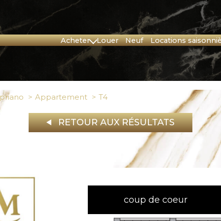
acheter
louer
neuf
locations saisonni
Corse
Provence
priano
Appartement
t4
RETOUR AUX RÉSULTATS
coup de coeur