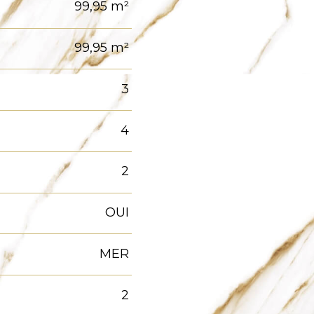
99,95 m²
99,95 m²
3
4
2
OUI
MER
2