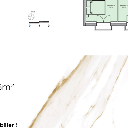
5m²
lier !