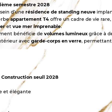
xième semestre 2028
 sein d’une
résidence de standing neuve
impla
perbe
appartement T4
offre un cadre de vie rare
mer
et
vue mer imprenable
.
ement bénéficie de
volumes lumineux
grâce à 
extérieur avec
garde-corps en verre
, permettant
Construction seuil 2028
e et élégante