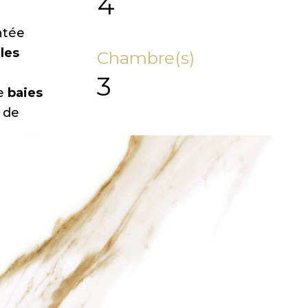
4
ntée
,
les
Chambre(s)
3
de
baies
 de