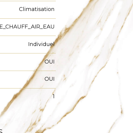
Climatisation
E_CHAUFF_AIR_EAU
Individuel
OUI
OUI
1
S