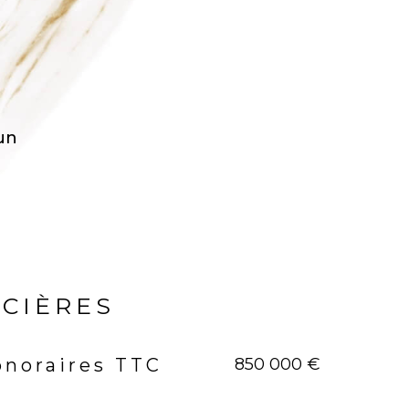
 un
NCIÈRES
850 000 €
onoraires TTC
rs