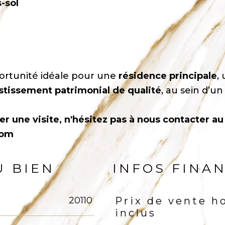
-sol
ortunité idéale pour une
résidence principale
,
stissement patrimonial de qualité
, au sein d’un
r une visite, n'hésitez pas à nous contacter au
com
U BIEN
INFOS FINA
20110
Prix de vente h
Caractéristiques
Valeu
inclus