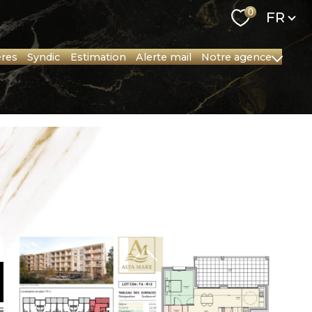
Langu
0
FR
ères
syndic
estimation
alerte mail
notre agence
Nos collaborateurs
Nos Partenaires
Notre région
Recrutement
Nos outils
Newsletter
Location salle de réunion