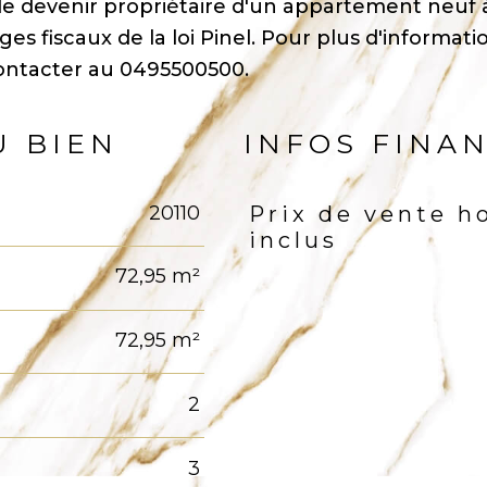
e devenir propriétaire d'un appartement neuf 
s fiscaux de la loi Pinel. Pour plus d'informati
 contacter au 0495500500.
U BIEN
INFOS FINA
20110
Prix de vente h
Caractéristiques
Valeu
inclus
72,95 m²
72,95 m²
2
3