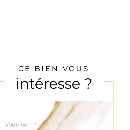
CE BIEN VOUS
intéresse ?
Nom
Fieldset
*
par