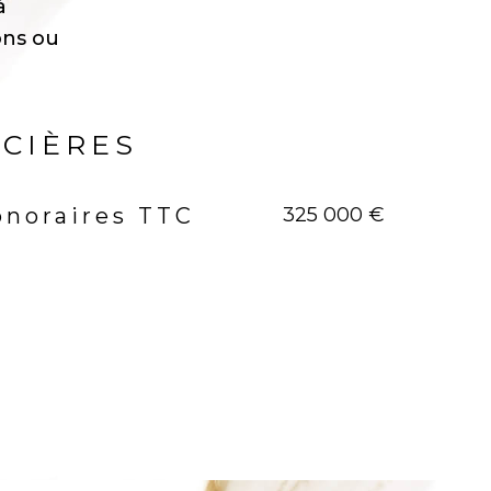
à
ons ou
NCIÈRES
325 000 €
onoraires TTC
rs