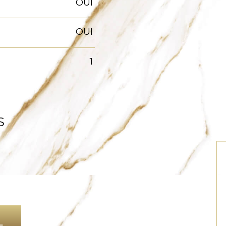
OUI
OUI
1
S
L