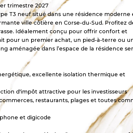
er trimestre 2027
ype T3 neuf situé dans une résidence moderne 
ante ville côtière en Corse-du-Sud. Profitez d
asse. Idéalement conçu pour offrir confort et
ait pour un premier achat, un pied-à-terre ou u
king aménagée dans l’espace de la résidence se
rgétique, excellente isolation thermique et
tion d'impôt attractive pour les investisseurs
commerces, restaurants, plages et toutes com
rphone et digicode