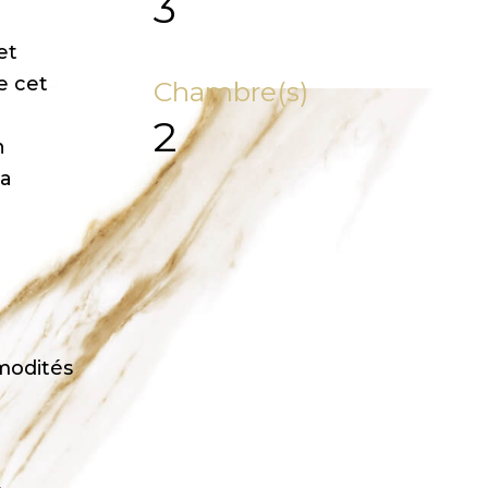
3
et
e cet
Chambre(s)
2
n
ra
modités