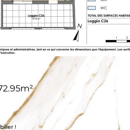
72.95m²
lier !