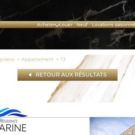
acheter
louer
neuf
locations saisonni
Corse
Provence
priano
Appartement
t3
RETOUR AUX RÉSULTATS