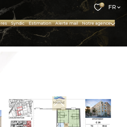
Langu
0
FR
ères
syndic
estimation
alerte mail
notre agence
Nos collaborateurs
Nos Partenaires
Notre région
Recrutement
Nos outils
Newsletter
Location salle de réunion