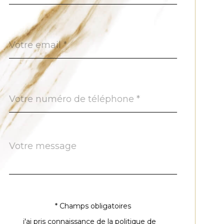
défaut
email
*
Téléphone
*
Message
Fieldset
*
par
défaut
* Champs obligatoires
Validation
j'ai pris connaissance de la politique de