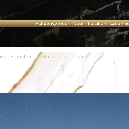
acheter
louer
neuf
locations saisonni
Corse
Provence
uches du rhone
Marseille
la marsa