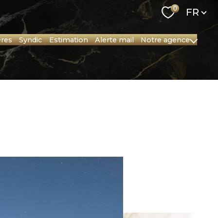
Langu
0
FR
ères
syndic
estimation
alerte mail
notre agence
Nos collaborateurs
Nos Partenaires
Notre région
Recrutement
Nos outils
Newsletter
Location salle de réunion