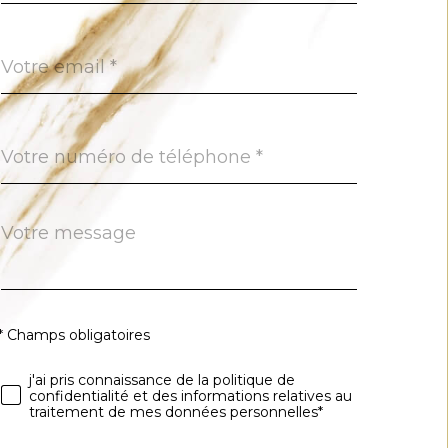
défaut
email
*
Téléphone
*
Message
Fieldset
*
par
défaut
* Champs obligatoires
Validation
j'ai pris connaissance de la politique de
confidentialité et des informations relatives au
traitement de mes données personnelles*