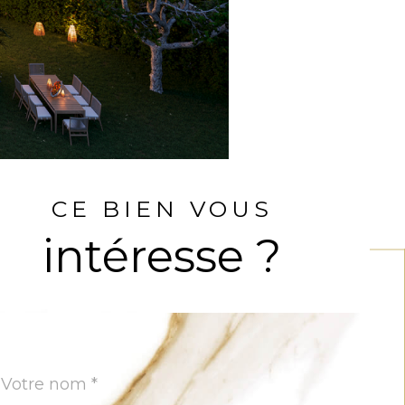
CE BIEN VOUS
intéresse ?
Nom
Fieldset
*
par