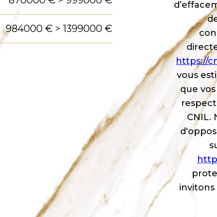
870000 € > 999000 €
d’effacem
de
984000 € > 1399000 €
con
direct
https://cni
vous est
que vos 
respect
CNIL. 
d'oppos
s
http
prote
invitons