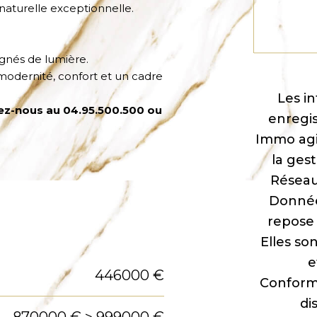
 naturelle exceptionnelle.
gnés de lumière.
modernité, confort et un cadre
Les in
ez-nous au 04.95.500.500 ou
enregis
Immo agi
la ges
Réseau
Donnée
repose 
Elles so
e
446000 €
Conformé
di